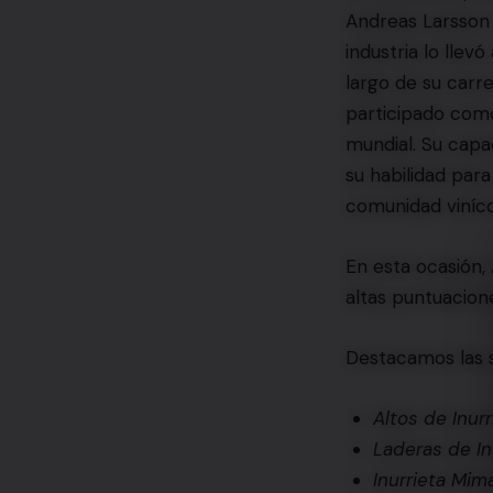
Andreas Larsson h
industria lo llevó
largo de su carr
participado com
mundial. Su capac
su habilidad par
comunidad viníco
En esta ocasión,
altas puntuacion
Destacamos las s
Altos de Inur
Laderas de In
Inurrieta Mim