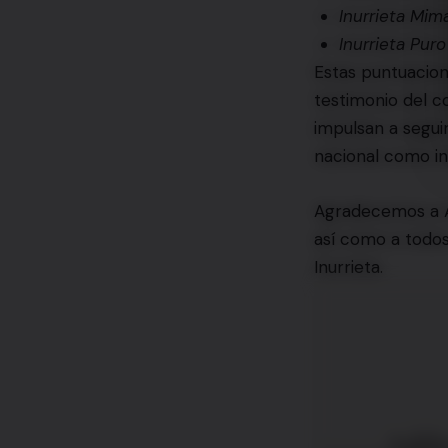
Inurrieta Mi
Inurrieta Pur
Estas puntuacion
testimonio del c
impulsan a segui
nacional como in
Agradecemos a An
así como a todos
Inurrieta.
Addr