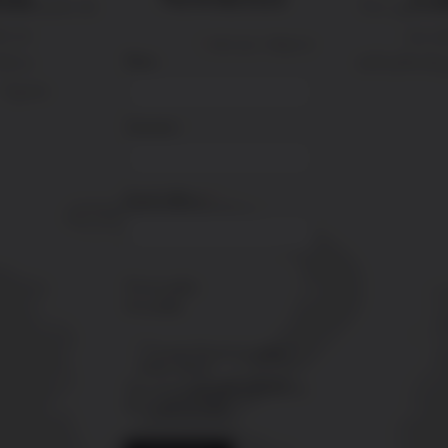
s-Miranda de
For questi
m 30
+34 9
*
indica que es obligatorio
alces
info@bodeg
Name
 Spain
Surnames
*
Email Address
Privacy policy
Privacidad
I accept the privacy policy
of this website
You can unsubscribe at the link in
the emails we send.