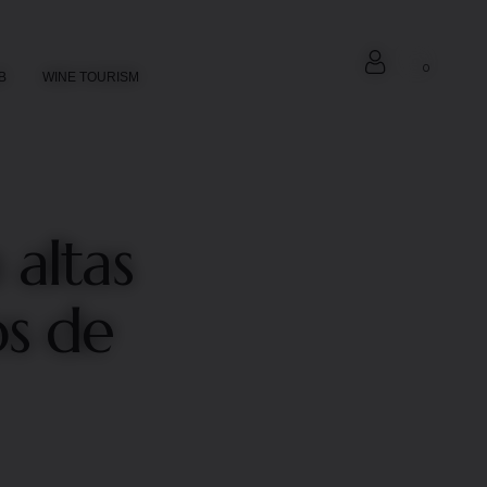
0
B
WINE TOURISM
altas
os de