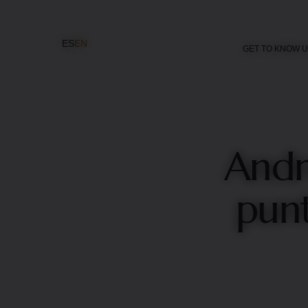
ES
EN
GET TO KNOW 
Andr
punt