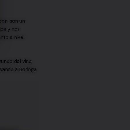
son, son un
ica y nos
nto a nivel
undo del vino,
poyando a Bodega
ntact