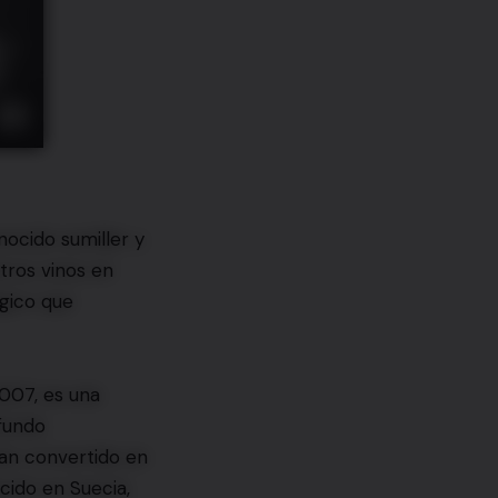
nocido sumiller y
tros vinos en
ógico que
2007, es una
fundo
han convertido en
cido en Suecia,