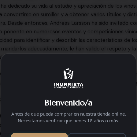
a dedicado su vida al estudio y apreciación de los vinos.
 a convertirse en sumiller y a obtener varios títulos y dist
era. Desde entonces, Andreas Larsson ha sido invitado c
o ponente en numerosos eventos y competiciones vinícol
idad para identificar y describir las características de lo
a maridarlos adecuadamente, le han valido el respeto y la
la.
 Andreas Larsson ha evaluado los vinos de Bodega Inurrie
es, reconociendo así la calidad y excelencia de nuestros
iguientes puntuaciones:
Bienvenido/a
Antes de que pueda comprar en nuestra tienda online.
rieta Reserva 2018: 92 puntos
Necesitamos verificar que tienes 18 años o más.
urrieta – Graciano – 2019: 91 puntos
ao Garnacha Tinta 2021: 90 puntos