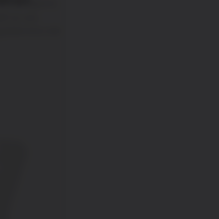
ons and queries
48 737 309
ainurrieta.com