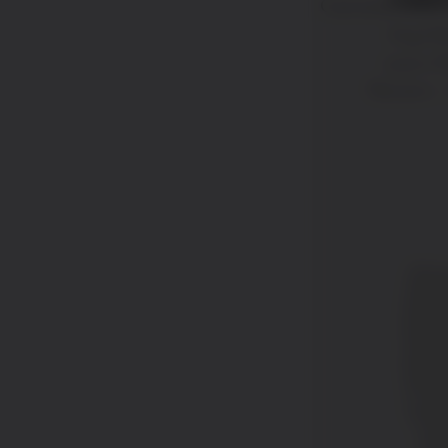
Carretera Falce
Arga k
31370, F
Navarre –